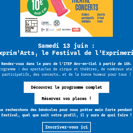
et de vos compétences, rejo
Samedi 13 juin :
xprim’Arts, le Festival de l’Exprimer
Rendez-vous dans le parc de l’ITEP Arc-en-Ciel à partir de 15h.
rogramme : des spectacles de cirque et théâtres, de nombreux ate
participatifs, des concerts… et de la bonne humeur pour tous !
Découvrez le programme complet
Réservez vos places !
estions ? Envie de nous rejoindre ?
t@lexprimerie.org
us recherchons des bénévoles pour nous prêter main forte pendant
festival, quel que soit votre profil, il y aura de quoi faire !
Inscrivez-vous ici