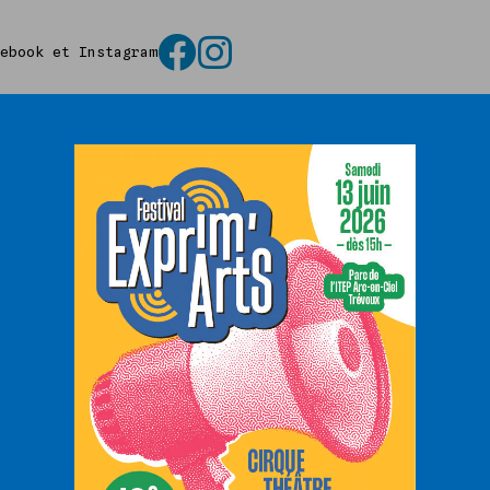
cebook et Instagram
ENT !
Dès début janvier,
à travailler !
Première opération : dégager
entrer la lumière. Casse, dé
satisfaisante laisse voir to
lumineux.
Il reste encore beaucoup à 