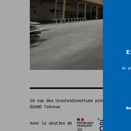
E
Au p
10 rue des Ursules
Ouverture prochaine
Des qu
01600 Trévoux
contac
No
Avec le soutien de