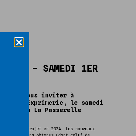
MERIE – SAMEDI 1ER
sir de vous inviter à
le de l’Exprimerie, le samedi
au cinéma La Passerelle
vancées du projet en 2024, les nouveaux
, les soutiens obtenus (dont celui de