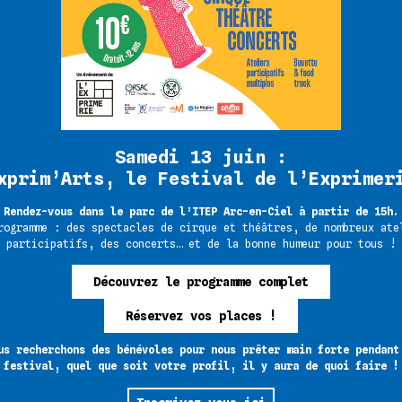
France active !), les proch
le 24 mai, et encore d’autre
Que vous soyez habitant du t
n’hésitez pas à participer 
d’une belle occasion de fai
Si vous souhaitez adhérer à 
Samedi 13 juin :
vous pourrez le faire direct
xprim’Arts, le Festival de l’Exprimer
L’Assemblée Générale sera su
Rendez-vous dans le parc de l’ITEP Arc-en-Ciel à partir de 15h.
Saône ou à l’Exprimerie en f
rogramme : des spectacles de cirque et théâtres, de nombreux ate
participatifs, des concerts… et de la bonne humeur pour tous !
A bientôt !
Découvrez le programme complet
L’équipe Exprimerie
Réservez vos places !
us recherchons des bénévoles pour nous prêter main forte pendant
festival, quel que soit votre profil, il y aura de quoi faire !