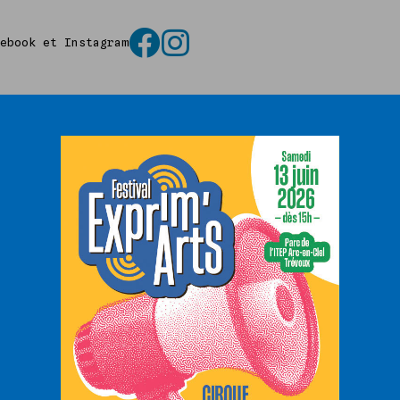
cebook et Instagram
MBLÉE GÉNÉRALE DE L’EXPRI
Nous avons le plai
l’Assemblée Généra
1er mars à 10h30, 
(Trévoux).
Nous vous présenterons les a
plans du tiers-lieu culturel