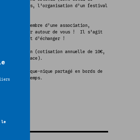
ains chantiers, l’organisation d’un festival
s annonces !
erritoire, membre d’une association,
et à en parler autour de vous ! Il s’agit
re le bilan et d’échanger !
l’association (cotisation annuelle de 10€,
ement sur place).
ie
ivie d’un pique-nique partagé en bords de
onction du temps.
liers
 le