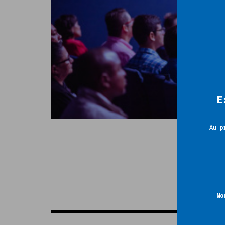
E
Au p
No